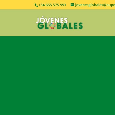
+34 655 575 991
jovenesglobales@aupe