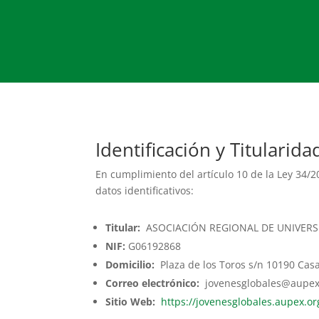
Identificación y Titularida
En cumplimiento del artículo 10 de la Ley 34/20
datos identificativos:
Titular:
ASOCIACIÓN REGIONAL DE UNIVERS
NIF:
G06192868
Domicilio:
Plaza de los Toros s/n 10190 Casa
Correo electrónico:
jovenesglobales@aupex
Sitio Web:
https://jovenesglobales.aupex.or