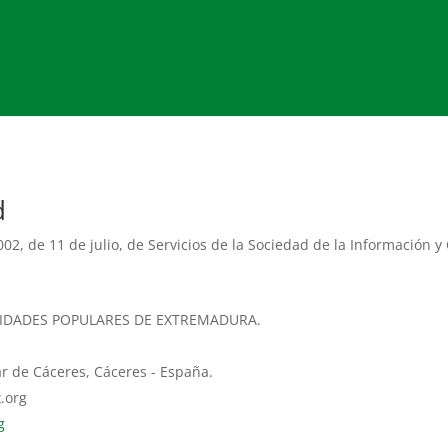
d
02, de 11 de julio, de Servicios de la Sociedad de la Información y
IDADES POPULARES DE EXTREMADURA.
r de Cáceres, Cáceres - España.
.org
g